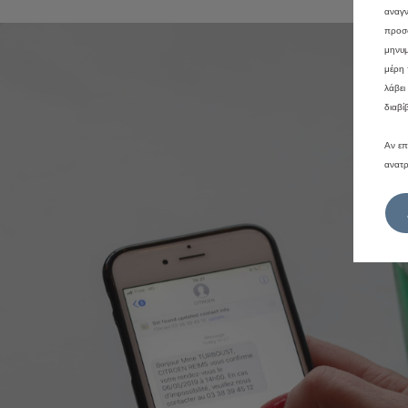
αναγν
προσφ
μηνυμ
μέρη 
λάβει
διαβί
Αν επ
ανατρ