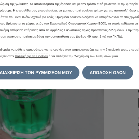
ώριση της γλώσσας, τα αποτελέσματα της έρευνας και με τον τρόπο αυτό βελτιώνουν την εμπειρία
έρουμε. Η ιστοσελίδα μας μπορεί επίσης να χρησιμοποιεί cookies τρίτων για την αποστολή διαφημ
άτων που είναι πλέον σχετικά για εσάς. Ορισμένα cookies ενδέχεται να υποβάλλονται σε επεξεργασί
που βρίσκονται σε χώρες εκτός του Ευρωπαϊκού Οικονομικού Χώρου (ΕΟΧ), τα οποία ενδέχεται να
 ακόμη απόφαση επάρκειας από τις αρμόδιες Ευρωπαϊκές αρχές προστασίας δεδομένων. Στην περ
βαση πραγματοποιείται με βάση την συγκατάθεσή σας (άρθρο 49 παρ. 1 (α) του ΓΚΠΔ).
ιθυμείτε να μάθετε περισσότερα για τα cookies που χρησιμοποιούμε και την διαχείρισή τους, μπορεί
έξετε στην
Πολιτική για τα Cookies
ή να επιλέξετε την ‘Διαχείριση των Ρυθμίσεών μου’.
ΔΙΑΧΕΙΡΙΣΗ ΤΩΝ ΡΥΘΜΙΣΕΩΝ ΜΟΥ
ΑΠΟΔΟΧΗ ΟΛΩΝ