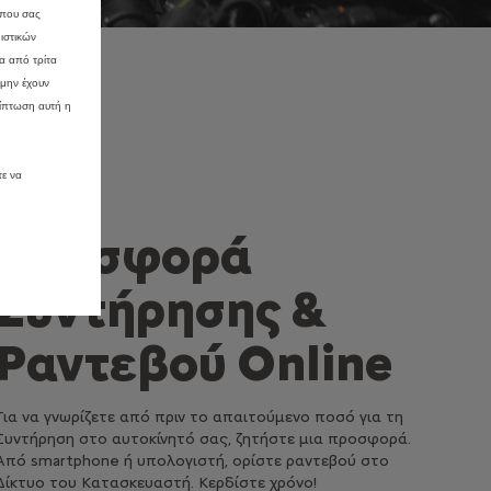
 που σας
ιστικών
α από τρίτα
 μην έχουν
ίπτωση αυτή η
τε να
Προσφορά
Συντήρησης &
Ραντεβού Online
Για να γνωρίζετε από πριν το απαιτούμενο ποσό για τη
Συντήρηση στο αυτοκίνητό σας, ζητήστε μια προσφορά.
Από smartphone ή υπολογιστή, ορίστε ραντεβού στο
Δίκτυο του Κατασκευαστή. Κερδίστε χρόνο!