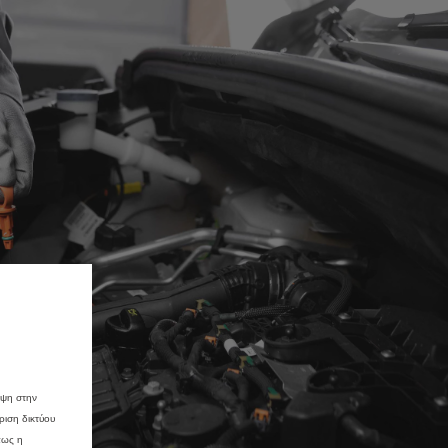
εψη στην
ριση δικτύου
πως η