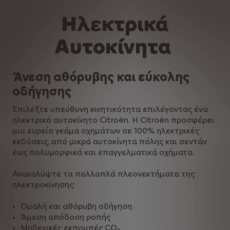
Ηλεκτρικά
Αυτοκίνητα
Άνεση αθόρυβης και εύκολης
οδήγησης
Επιλέξτε υπεύθυνη κινητικότητα επιλέγοντας ένα
ηλεκτρικό αυτοκίνητο Citroën. Η Citroën προσφέρει
μια ευρεία γκάμα οχημάτων σε 100% ηλεκτρικές
εκδόσεις, από μικρά αυτοκίνητα πόλης και σεντάν
έως πολυμορφικά και επαγγελματικά οχήματα.
Ανακαλύψτε τα πολλαπλά πλεονεκτήματα της
ηλεκτροκίνησης:
Ομαλή και αθόρυβη οδήγηση
Άμεση απόδοση ροπής
Μηδενικές εκπομπές CO₂