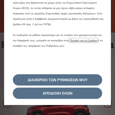
τρίτα μέρη που βρίσκονται σε χώρες εκτός του Ευρωπαϊκού Οικονομικού
ηλεκτρικό κινητήρα. Το όχημά σας είναι αθόρυβο και
Χώρου (ΕΟΧ), τα οποία ενδέχεται να μην έχουν λάβει ακόμη απόφαση
εύκολο στους ελιγμούς, ιδανικό για κάθε διαδρομή
επάρκειας από τις αρμόδιες Ευρωπαϊκές αρχές προστασίας δεδομένων. Στην
στην πόλη και στον δρόμο.
περίπτωση αυτή η διαβίβαση πραγματοποιείται με βάση την συγκατάθεσή σας
(άρθρο 49 παρ. 1 (α) του ΓΚΠΔ).
Αν επιθυμείτε να μάθετε περισσότερα για τα cookies που χρησιμοποιούμε και
Ηλεκτρικά αυτοκίνητα
την διαχείρισή τους, μπορείτε να ανατρέξετε στην
Πολιτική για τα Cookies
ή να
επιλέξετε την ‘Διαχείριση των Ρυθμίσεών μου’.
από τη Citroën
ΔΙΑΧΕΙΡΙΣΗ ΤΩΝ ΡΥΘΜΙΣΕΩΝ ΜΟΥ
ΑΠΟΔΟΧΗ ΟΛΩΝ
Προηγούμενο
Επό