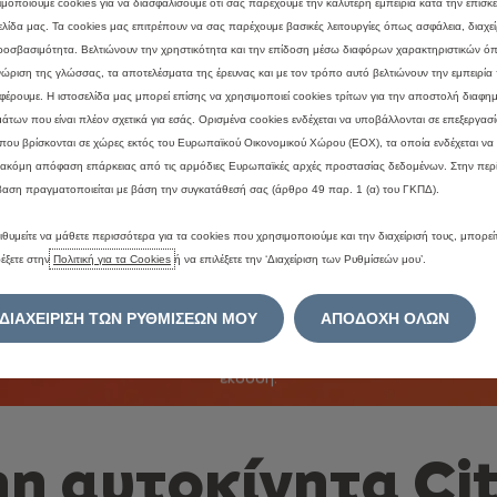
μοποιούμε cookies για να διασφαλίσουμε ότι σας παρέχουμε την καλύτερη εμπειρία κατά την επίσκ
ελίδα μας. Τα cookies μας επιτρέπουν να σας παρέχουμε βασικές λειτουργίες όπως ασφάλεια, διαχεί
ροσβασιμότητα. Βελτιώνουν την χρηστικότητα και την επίδοση μέσω διαφόρων χαρακτηριστικών ό
ώριση της γλώσσας, τα αποτελέσματα της έρευνας και με τον τρόπο αυτό βελτιώνουν την εμπειρία
έρουμε. Η ιστοσελίδα μας μπορεί επίσης να χρησιμοποιεί cookies τρίτων για την αποστολή διαφημ
άτων που είναι πλέον σχετικά για εσάς. Ορισμένα cookies ενδέχεται να υποβάλλονται σε επεξεργασί
που βρίσκονται σε χώρες εκτός του Ευρωπαϊκού Οικονομικού Χώρου (ΕΟΧ), τα οποία ενδέχεται να
 ακόμη απόφαση επάρκειας από τις αρμόδιες Ευρωπαϊκές αρχές προστασίας δεδομένων. Στην περ
βαση πραγματοποιείται με βάση την συγκατάθεσή σας (άρθρο 49 παρ. 1 (α) του ΓΚΠΔ).
Ηλεκτροκίνητη γκάμα
ιθυμείτε να μάθετε περισσότερα για τα cookies που χρησιμοποιούμε και την διαχείρισή τους, μπορεί
έξετε στην
Πολιτική για τα Cookies
ή να επιλέξετε την ‘Διαχείριση των Ρυθμίσεών μου’.
Υπάρχει ήδη ένα ηλεκτροκίνητο αυτοκίνητο που
καλύπτει μια μεγάλη ποικιλία αναγκών σου:
ΔΙΑΧΕΙΡΙΣΗ ΤΩΝ ΡΥΘΜΙΣΕΩΝ ΜΟΥ
ΑΠΟΔΟΧΗ ΟΛΩΝ
πλήρως ηλεκτρικό (με επιλογή διαφορετικών
μεγεθών μπαταρίας), plug-in hybrid και υβριδική
έκδοση.
n αυτοκίνητα Ci