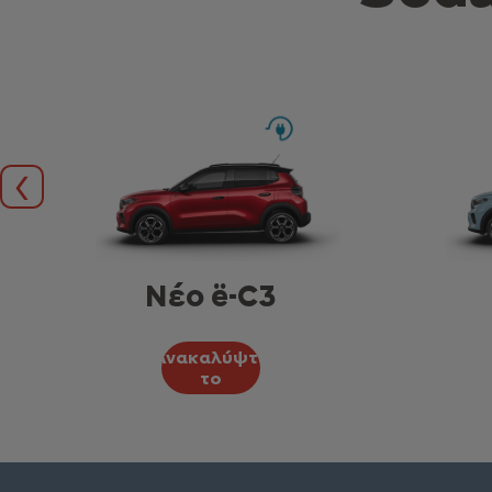
Προηγούμενο
Nέο ë-C3
Ανακαλύψτε
το