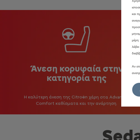
Χρησι
ιστοσ
και π
αναγν
προσφ
μηνυμ
μέρη 
λάβει
διαβί
Άνεση κορυφαία στην
Αν επ
ανατρ
κατηγορία της
Η καλύτερη άνεση της Citroën χάρη στα Advanced
Comfort καθίσματα και την ανάρτηση.
Seda