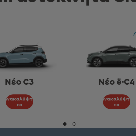
Nέο C3
Nέο ë-C4
Ανακαλύψτε
Ανακαλύψτε
το
το