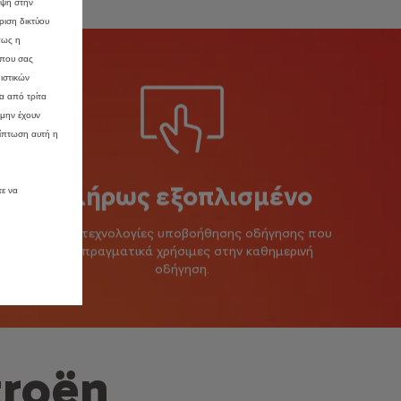
εψη στην
ριση δικτύου
πως η
 που σας
ιστικών
α από τρίτα
 μην έχουν
ίπτωση αυτή η
Πλήρως εξοπλισμένο
τε να
Έως 20 τεχνολογίες υποβοήθησης οδήγησης που
είναι πραγματικά χρήσιμες στην καθημερινή
οδήγηση.
troën