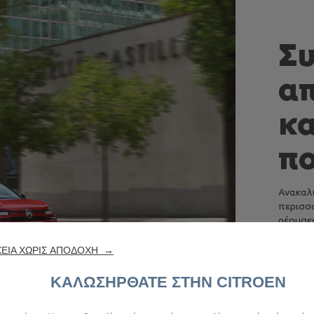
Σ
α
κα
πο
Ανακαλ
περισσό
ρέουσε
προηγμ
σειράς
ΕΙΑ ΧΩΡΙΣ ΑΠΟΔΟΧΗ →
οδήγησ
ΚΑΛΩΣΗΡΘΑΤΕ ΣΤΗΝ CITROEN