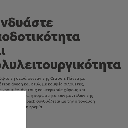
υνδυάστε
ποδοτικότητα
ι
λυλειτουργικότητα
ύψτε τη σειρά σεντάν της Citroën. Πάντα με
τερη άνεση και στυλ, με κομψές σιλουέτες,
ς γραμμές, άνετους εσωτερικούς χώρους και
ένη τεχνολογία, η κομψότητα των μοντέλων της
 Citroën Hatchback συνδυάζεται με την απόλαυση
ης με απόλυτη ηρεμία.