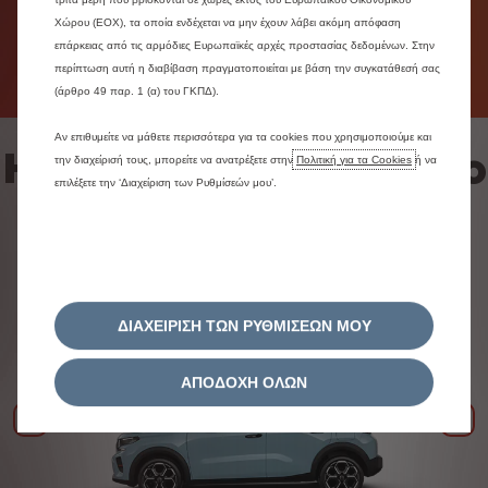
Δεν χρειάζεται να συνδέσεις το υβριδικό σου όχημα
Χώρου (ΕΟΧ), τα οποία ενδέχεται να μην έχουν λάβει ακόμη απόφαση
για να απολαύσεις την οδήγηση με ηλεκτρική
επάρκειας από τις αρμόδιες Ευρωπαϊκές αρχές προστασίας δεδομένων. Στην
ενέργεια περισσότερο από 50% του χρόνου στην
περίπτωση αυτή η διαβίβαση πραγματοποιείται με βάση την συγκατάθεσή σας
πόλη.
(άρθρο 49 παρ. 1 (α) του ΓΚΠΔ).
Αν επιθυμείτε να μάθετε περισσότερα για τα cookies που χρησιμοποιούμε και
Hybrid αυτοκίνητα απο
την διαχείρισή τους, μπορείτε να ανατρέξετε στην
Πολιτική για τα Cookies
ή να
επιλέξετε την ‘Διαχείριση των Ρυθμίσεών μου’.
τη Citroën
ΔΙΑΧΕΙΡΙΣΗ ΤΩΝ ΡΥΘΜΙΣΕΩΝ ΜΟΥ
ΑΠΟΔΟΧΗ ΟΛΩΝ
Προηγούμενο
Επό