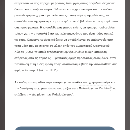
επιτρέπουν να σας παρέχουμε βασικές λειτουργίες όπως ασφάλεια, διαχείριση
δικτύου και προσβασιμότητα. Βελτιώνουν την χρηστικότητα και την επίδοση
μέσω διαφόρων χαρακτηριστικών όπως η αναγνώριση της γλώσσας, τα
αποτελέσματα της έρευνας και με τον τρόπο αυτό βελτιώνουν την εμπειρία που
ΓΚΑΜΑ BUSINESS
σας προσφέρουμε. Η ιστοσελίδα μας μπορεί επίσης να χρησιμοποιεί cookies
τρίτων για την αποστολή διαφημιστικών μηνυμάτων που είναι πλέον σχετικά
Η Citroën Business σας βοηθά να επιλέξετε από
για εσάς. Ορισμένα cookies ενδέχεται να υποβάλλονται σε επεξεργασία από
τη μεγάλη γκάμα επαγγελματικών οχημάτων της.
τρίτα μέρη που βρίσκονται σε χώρες εκτός του Ευρωπαϊκού Οικονομικού
Είτε είστε έμπορος, ελεύθερος επαγγελματίας,
Χώρου (ΕΟΧ), τα οποία ενδέχεται να μην έχουν λάβει ακόμη απόφαση
μικρή ή μεσαία επιχείρηση, εταιρεία ενοικίασης,
επάρκειας από τις αρμόδιες Ευρωπαϊκές αρχές προστασίας δεδομένων. Στην
χρηματοδοτικής μίσθωσης ή εταιρεία με μεγάλους
περίπτωση αυτή η διαβίβαση πραγματοποιείται με βάση την συγκατάθεσή σας
λογαριασμούς πελατών, η Citroën Business έχει
(άρθρο 49 παρ. 1 (α) του ΓΚΠΔ).
αναπτύξει ένα δίκτυο κέντρων πώλησης
επαγγελματικών για εσάς.
Αν επιθυμείτε να μάθετε περισσότερα για τα cookies που χρησιμοποιούμε και
Αποκλειστικά για τον επαγγελματία, ανεξάρτητα
την διαχείρισή τους, μπορείτε να ανατρέξετε στην
Πολιτική για τα Cookies
ή να
από το μέγεθος της εταιρείας, οι συνεργάτες μας
επιλέξετε την ‘Διαχείριση των Ρυθμίσεών μου’.
είναι στη διάθεσή σας για να βρουν την κατάλληλη
για εσάς λύση. Επωφεληθείτε από τις
εξατομικευμένες υπηρεσίες μας!
Είτε χρειάζεστε ένα compact μοντέλο πόλης, ένα
άνετο hatchback, ή ένα μίνι βαν 5 ή 7 θέσεων, οι
ταξιδιωτικές σας ανάγκες θα εξεταστούν