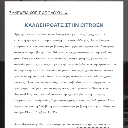
Τα σχετικά χιλιόμετρα για τη χρήση σας, από
8.000 έως 240.000 χιλιόμετρα
ΣΥΝΕΧΕΙΑ ΧΩΡΙΣ ΑΠΟΔΟΧΗ →
Πρόσθετες προαιρετικές υπηρεσίες όπως
συντήρηση, διαχείριση στόλου, οχήματα
αντικατάστασης, συμπεριλαμβανομένων και των
ΚΑΛΩΣΗΡΘΑΤΕ ΣΤΗΝ CITROEN
ελαστικών, στο συμβόλαιό σας και πολλά άλλα.
Χρησιμοποιούμε cookies για να διασφαλίσουμε ότι σας παρέχουμε την
καλύτερη εμπειρία κατά την επίσκεψη στην ιστοσελίδα μας. Τα cookies μας
Ανακαλύψτε το Free2move Lease
επιτρέπουν να σας παρέχουμε βασικές λειτουργίες όπως ασφάλεια, διαχείριση
δικτύου και προσβασιμότητα. Βελτιώνουν την χρηστικότητα και την επίδοση
μέσω διαφόρων χαρακτηριστικών όπως η αναγνώριση της γλώσσας, τα
αποτελέσματα της έρευνας και με τον τρόπο αυτό βελτιώνουν την εμπειρία που
σας προσφέρουμε. Η ιστοσελίδα μας μπορεί επίσης να χρησιμοποιεί cookies
ΑΝΑΚΑΛΥΨΤΕ ΤΟ
τρίτων για την αποστολή διαφημιστικών μηνυμάτων που είναι πλέον σχετικά
FREE2MOVE LEASE
για εσάς. Ορισμένα cookies ενδέχεται να υποβάλλονται σε επεξεργασία από
τρίτα μέρη που βρίσκονται σε χώρες εκτός του Ευρωπαϊκού Οικονομικού
Χώρου (ΕΟΧ), τα οποία ενδέχεται να μην έχουν λάβει ακόμη απόφαση
Η επιχειρηματική
επάρκειας από τις αρμόδιες Ευρωπαϊκές αρχές προστασίας δεδομένων. Στην
σύμβαση μίσθωσης
περίπτωση αυτή η διαβίβαση πραγματοποιείται με βάση την συγκατάθεσή σας
(άρθρο 49 παρ. 1 (α) του ΓΚΠΔ).
συνεργάτη της Citroën
Αν επιθυμείτε να μάθετε περισσότερα για τα cookies που χρησιμοποιούμε και
Το Free2Move Lease είναι ένας