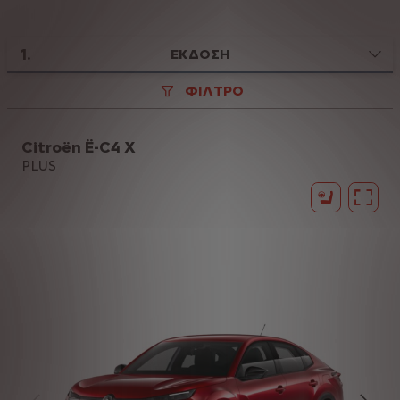
1
.
ΕΚΔΟΣΗ
ΦΙΛΤΡΟ
Citroën Ë-C4 X
PLUS