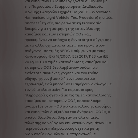
και
εκπομπών
CO2
υπολογίζονται
σύμφωνα
με
την
Παγκοσμίως
Εναρμονισμένη
Διαδικασία
Δοκιμής
Ελαφρών
Οχημάτων
(WLTP
–
Worldwide
Harmonised
Light
Vehicle
Test
Procedure)
η
οποία
αποτελεί
τη
νέα,
πιο
ρεαλιστική
διαδικασία
δοκιμών
για
τη
μέτρηση
της
κατανάλωσης
καυσίμου
και
των
εκπομπών
CO2
και,
προκειμένου
να
υπάρχει
η
δυνατότητα
σύγκρισης
με
τα
άλλα
οχήματα,
οι
τιμές
που
προκύπτουν
ανάγονται
σε
τιμές
NEDC
ΙΙ
σύμφωνα
με
τους
Κανονισμούς
(ΕΚ)
15/2007,
(ΕΕ)
2017/1153
και
(ΕΕ)
2017/1151.
Οι
τιμές
κατανάλωσης
καυσίμου
και
εκπομπών
CO2
δεν
λαμβάνουν
υπόψη
τις
εκάστοτε
συνθήκες
χρήσης
και
τον
τρόπο
οδήγησης,
τον
βασικό
ή
τον
προαιρετικό
εξοπλισμό,
ενώ
μπορεί
να
διαφέρουν
ανάλογα
με
τον
τύπο
ελαστικών.
Για
περισσότερες
πληροφορίες
σχετικά
με
τις
τιμές
κατανάλωσης
καυσίμου
και
εκπομπών
CO2,
παρακαλούμε
ανατρέξτε
στον
«Οδηγό
κατανάλωσης
καυσίμου
και
εκπομπών
Διοξειδίου
του
άνθρακα
-
CO2»,
ο
οποίος
διατίθεται
δωρεάν
σε
όλα
σημεία
πώλησης
καινούργιων
επιβατικών
οχημάτων.
Για
περισσότερες
πληροφορίες
σχετικά
με
τη
διαδικασία
δοκιμών
WLTP
παρακαλούμε