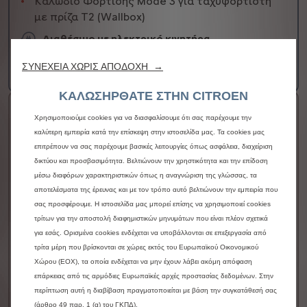
Καλώδιο Φόρτισης Mode 3 για ταχυφορτιστή
με πρίζα T2 (Wallbox)
Διαθέσιμο με ηλεκτρικό κινητήρα
30.000 €
Ανώτατη Λιανική Τιμή από⁽¹⁾
ΣΥΝΕΧΕΙΑ ΧΩΡΙΣ ΑΠΟΔΟΧΗ →
Περισσότερες λεπτομέρειες
ΚΑΛΩΣΗΡΘΑΤΕ ΣΤΗΝ CITROEN
Ë-C4 X MAX
Χρησιμοποιούμε cookies για να διασφαλίσουμε ότι σας παρέχουμε την
καλύτερη εμπειρία κατά την επίσκεψη στην ιστοσελίδα μας. Τα cookies μας
Τα δυνατά σημεία:
επιτρέπουν να σας παρέχουμε βασικές λειτουργίες όπως ασφάλεια, διαχείριση
Ηλεκτρικοί, θερμαινόμενοι και ηλεκτρικά
δικτύου και προσβασιμότητα. Βελτιώνουν την χρηστικότητα και την επίδοση
αναδιπλούμενοι καθρέπτες με φωτισμό
μέσω διαφόρων χαρακτηριστικών όπως η αναγνώριση της γλώσσας, τα
αποτελέσματα της έρευνας και με τον τρόπο αυτό βελτιώνουν την εμπειρία που
προσέγγισης
σας προσφέρουμε. Η ιστοσελίδα μας μπορεί επίσης να χρησιμοποιεί cookies
Δερμάτινο τιμόνι μαλακής υφής (pleine fleur) με
τρίτων για την αποστολή διαφημιστικών μηνυμάτων που είναι πλέον σχετικά
χειριστήρια
για εσάς. Ορισμένα cookies ενδέχεται να υποβάλλονται σε επεξεργασία από
Pack City Camera Plus
τρίτα μέρη που βρίσκονται σε χώρες εκτός του Ευρωπαϊκού Οικονομικού
Εσωτερικός καθρέπτης ηλεκτροχρωμίου
Χώρου (ΕΟΧ), τα οποία ενδέχεται να μην έχουν λάβει ακόμη απόφαση
(αντιθαμβωτικός)
επάρκειας από τις αρμόδιες Ευρωπαϊκές αρχές προστασίας δεδομένων. Στην
περίπτωση αυτή η διαβίβαση πραγματοποιείται με βάση την συγκατάθεσή σας
Δείτε περισσότερα...
(άρθρο 49 παρ. 1 (α) του ΓΚΠΔ).